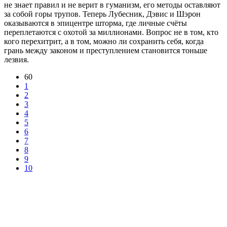
не знает правил и не верит в гуманизм, его методы оставляют
за собой горы трупов. Теперь Лубесник, Дэвис и Шэрон
оказываются в эпицентре шторма, где личные счёты
переплетаются с охотой за миллионами. Вопрос не в том, кто
кого перехитрит, а в том, можно ли сохранить себя, когда
грань между законом и преступлением становится тоньше
лезвия.
60
1
2
3
4
5
6
7
8
9
10