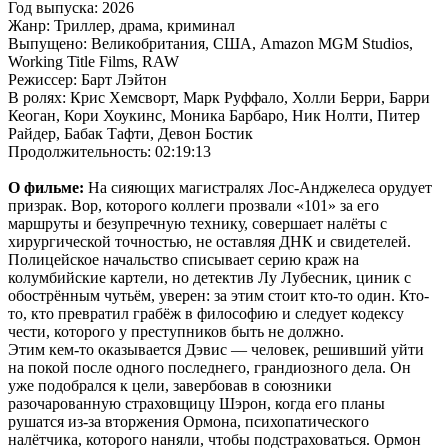
Год выпуска: 2026
Жанр: Триллер, драма, криминал
Выпущено: Великобритания, США, Amazon MGM Studios,
Working Title Films, RAW
Режиссер: Барт Лэйтон
В ролях: Крис Хемсворт, Марк Руффало, Холли Берри, Барри
Кеоган, Кори Хоукинс, Моника Барбаро, Ник Нолти, Питер
Райдер, Бабак Тафти, Девон Бостик
Продолжительность: 02:19:13
О фильме:
На сияющих магистралях Лос-Анджелеса орудует
призрак. Вор, которого коллеги прозвали «101» за его
маршруты и безупречную технику, совершает налёты с
хирургической точностью, не оставляя ДНК и свидетелей.
Полицейское начальство списывает серию краж на
колумбийские картели, но детектив Лу Лубесник, циник с
обострённым чутьём, уверен: за этим стоит кто-то один. Кто-
то, кто превратил грабёж в философию и следует кодексу
чести, которого у преступников быть не должно.
Этим кем-то оказывается Дэвис — человек, решивший уйти
на покой после одного последнего, грандиозного дела. Он
уже подобрался к цели, завербовав в союзники
разочарованную страховщицу Шэрон, когда его планы
рушатся из-за вторжения Ормона, психопатического
налётчика, которого наняли, чтобы подстраховаться. Ормон