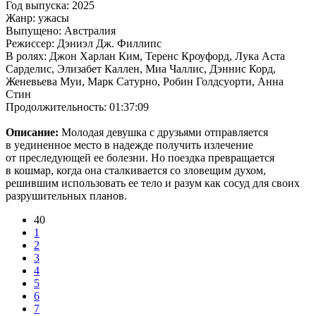
Год выпуска: 2025
Жанр: ужасы
Выпущено: Австралия
Режиссер: Дэниэл Дж. Филлипс
В ролях: Джон Харлан Ким, Теренс Кроуфорд, Лука Аста
Сарделис, Элизабет Каллен, Миа Чаллис, Дэннис Корд,
Женевьева Муи, Марк Сатурно, Робин Голдсуорти, Анна
Стин
Продолжительность: 01:37:09
Описание:
Молодая девушка с друзьями отправляется
в уединенное место в надежде получить излечение
от преследующей ее болезни. Но поездка превращается
в кошмар, когда она сталкивается со зловещим духом,
решившим использовать ее тело и разум как сосуд для своих
разрушительных планов.
40
1
2
3
4
5
6
7