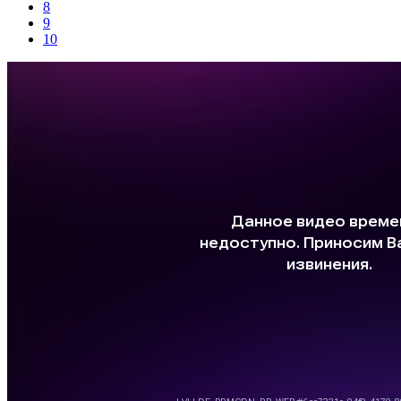
8
9
10