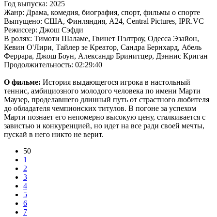
Год выпуска: 2025
Жанр: Драма, комедия, биография, спорт, фильмы о спорте
Выпущено: США, Финляндия, A24, Central Pictures, IPR.VC
Режиссер: Джош Сэфди
В ролях: Тимоти Шаламе, Гвинет Пэлтроу, Одесса Эзайон,
Кевин О'Лири, Тайлер зе Креатор, Сандра Бернхард, Абель
Феррара, Джош Боун, Александр Бринитцер, Дэннис Криган
Продолжительность: 02:29:40
О фильме:
История выдающегося игрока в настольный
теннис, амбициозного молодого человека по имени Марти
Маузер, проделавшего длинный путь от страстного любителя
до обладателя чемпионских титулов. В погоне за успехом
Марти познает его непомерно высокую цену, сталкивается с
завистью и конкуренцией, но идет на все ради своей мечты,
пускай в него никто не верит.
50
1
2
3
4
5
6
7