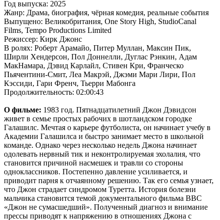
Год выпуска: 2025
Жанр: Драма, биография, чёрная комедия, реальные события
Выпущено: Великобритания, One Story High, StudioCanal
Films, Tempo Productions Limited
Режиссер: Кирк Джонс
В ролях: Роберт Арамайо, Питер Муллан, Максин Пик,
Ширли Хендерсон, Пол Доннелли, Дуглас Рэнкин, Адам
МакНамара, Дэвид Карлайл, Стивен Кри, Франческо
Пьячентини-Смит, Леа Макрэй, Джэми Мари Лири, Пол
Кэссиди, Гари Френч, Тьерри Мабонга
Продолжительность: 02:00:43
О фильме:
1983 год. Пятнадцатилетний Джон Дэвидсон
живет в семье простых рабочих в шотландском городке
Галашилс. Мечтая о карьере футболиста, он начинает учебу в
Академии Галашилса и быстро занимает место в школьной
команде. Однако через несколько недель Джона начинает
одолевать нервный тик и неконтролируемая эхолалия, что
становится причиной насмешек и травли со стороны
одноклассников. Постепенно давление усиливается, и
приводит парня к отчаянному решению. Так его семья узнает,
что Джон страдает синдромом Туретта. История болезни
мальчика становится темой документального фильма BBC
«Джон не сумасшедший». Полученный диагноз и внимание
прессы приводят к напряжению в отношениях Джона с