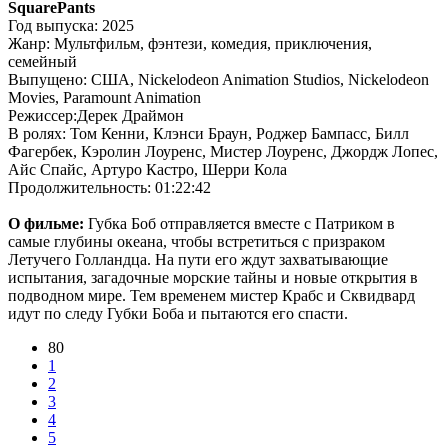
SquarePants
Год выпуска: 2025
Жанр: Мультфильм, фэнтези, комедия, приключения,
семейный
Выпущено: США, Nickelodeon Animation Studios, Nickelodeon
Movies, Paramount Animation
Режиссер:Дерек Драймон
В ролях: Том Кенни, Клэнси Браун, Роджер Бампасс, Билл
Фагербек, Кэролин Лоуренс, Мистер Лоуренс, Джордж Лопес,
Айс Спайс, Артуро Кастро, Шерри Кола
Продолжительность: 01:22:42
О фильме:
Губка Боб отправляется вместе с Патриком в
самые глубины океана, чтобы встретиться с призраком
Летучего Голландца. На пути его ждут захватывающие
испытания, загадочные морские тайны и новые открытия в
подводном мире. Тем временем мистер Крабс и Сквидвард
идут по следу Губки Боба и пытаются его спасти.
80
1
2
3
4
5