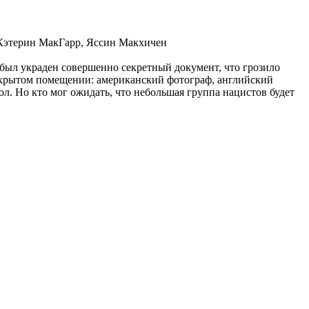
 Кэтерин МакГарр, Яссин Макхичен
 был украден совершенно секретный документ, что грозило
 закрытом помещении: американский фотограф, английский
ол. Но кто мог ожидать, что небольшая группа нацистов будет