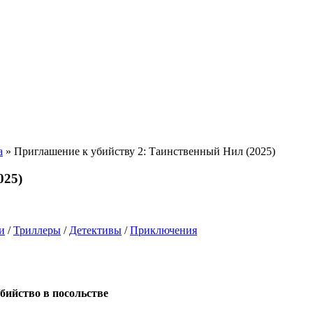
а
» Приглашение к убийству 2: Таинственный Нил (2025)
025)
и
/
Триллеры
/
Детективы
/
Приключения
бийство в посольстве