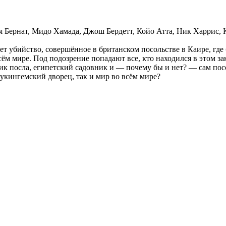
я Бернат, Мидо Хамада, Джош Бердетт, Койо Атта, Ник Харрис,
т убийство, совершённое в британском посольстве в Каире, где
всём мире. Под подозрение попадают все, кто находился в этом
чик посла, египетский садовник и — почему бы и нет? — сам пос
 Букингемский дворец, так и мир во всём мире?