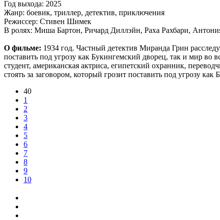
Год выхода: 2025
Жанр: боевик, триллер, детектив, приключения
Режиссер: Стивен Шимек
В ролях: Миша Бартон, Ричард Диллэйн, Раха Рахбари, Антони
О фильме:
1934 год. Частный детектив Миранда Грин расследуе
поставить под угрозу как Букингемский дворец, так и мир во 
студент, американская актриса, египетский охранник, перевод
стоять за заговором, который грозит поставить под угрозу как
40
1
2
3
4
5
6
7
8
9
10