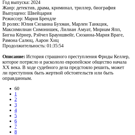
Год выпуска: 2024
Жанр: детектив, драма, криминал, триллер, биография
Выпущено: Швейцария
Режиссер: Мария Брендле
В ролях: Юлия Сюзанна Бухман, Марлен Танкцик,
Максимилиан Симонишек, Лилиан Амуат, Мириам Япп,
Бигна Кёрнер, Рэйчел Брауншвейг, Сюзанна-Мария Враге,
Рамона Салюц, Аарон Хиц
Продолжительность: 01:35:54
Описание:
История страшного преступления Фриды Келлер,
которое потрясло и раскололо европейское общество начала
XX века. В ходе судебного дела предстояло решить, может
ли преступник быть жертвой обстоятельств или быть
оправданным.
60
1
2
3
4
5
6
7
8