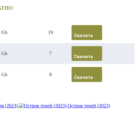
АТНО
6 Gb
19
Скачать
4 Gb
7
Скачать
1 Gb
8
Скачать
я (2023)
Остров теней (2023)