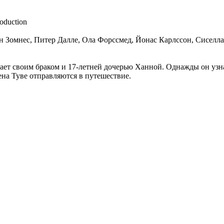
oduction
 Зомнес, Питер Далле, Ола Форссмед, Йонас Карлссон, Сиселла 
ет своим браком и 17-летней дочерью Ханной. Однажды он узнаёт
на Туве отправляются в путешествие.