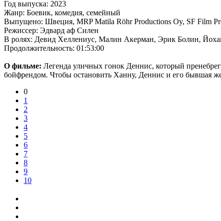
Год выпуска: 2023
Жанр: Боевик, комедия, семейный
Выпущено: Швеция, MRP Matila Röhr Productions Oy, SF Film Pr
Режиссер: Эдвард аф Силен
В ролях: Девид Хеллениус, Малин Акерман, Эрик Болин, Йохан
Продолжительность: 01:53:00
О фильме:
Легенда уличных гонок Деннис, который пренебрега
бойфрендом. Чтобы остановить Ханну, Деннис и его бывшая же
0
1
2
3
4
5
6
7
8
9
10