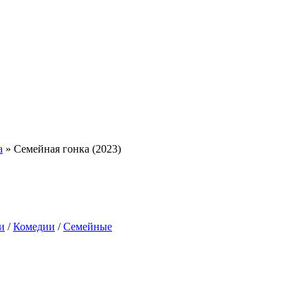
а
» Семейная гонка (2023)
и
/
Комедии
/
Семейные