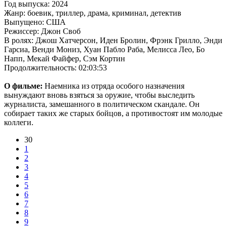
Год выпуска: 2024
Жанр: боевик, триллер, драма, криминал, детектив
Выпущено: США
Режиссер: Джон Своб
В ролях: Джош Хатчерсон, Иден Бролин, Фрэнк Грилло, Энди
Гарсиа, Венди Мониз, Хуан Пабло Раба, Мелисса Лео, Бо
Напп, Мекай Файфер, Сэм Кортин
Продолжительность: 02:03:53
О фильме:
Наемника из отряда особого назначения
вынуждают вновь взяться за оружие, чтобы выследить
журналиста, замешанного в политическом скандале. Он
собирает таких же старых бойцов, а противостоят им молодые
коллеги.
30
1
2
3
4
5
6
7
8
9