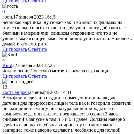
Цитировать
Ответить
0
гость
17 января 2023 16:15
неплохая картинка. ну сюжет как и во многих фильмах на
земле скальп со всех сняли. на другую планету добрались. с
благими намерениями. слишком откровенно.что то я не
увидел там китайцев. мысленно видно уничтожили. молодежь
думайте что смотрите.
Цитировать
Ответить
4
Kurd
22 января 2023 12:25
Фильм огонь.Советую смотреть сначала и до конца.
Цитировать
Ответить
13
Гость андрей
24 января 2023 14:41
Весь фильм сделан в студии в помещеннии и на людях
датчики для прорисовки лица и тела как и говорили создатели
не выходили на улицу нет натуральной природы все на
компьютере да и из фильма превращают в сериал 3 часть
снимают 4 в запуске а там и 5 и 6 и далее. Должны наверно
сделать парочку голубых аватарцев ну и темнокожих
аватарцев тоже наверно сделают и лесбиянок для полной