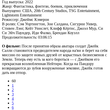
Год выпуска: 2022
Жанр: Фантастика, фэнтези, боевик, приключения
Выпущено: США, 20th Century Studios, TSG Entertainment,
Lightstorm Entertainment
Режиссер: Джеймс Кэмерон
В ролях: Сэм Уортингтон, Зои Салдана, Сигурни Уивер,
Стивен Лэнг, Кейт Уинслет, Клифф Кёртис, Джоэл Мур, Си
Си Эйч Паундер, Иди Фалко, Брендан Коуэлл
Продолжительность: 03:06:15
О фильме:
После принятия образа аватара солдат Джейк
Салли становится предводителем народа на'ви и берет на себя
миссию по защите новых друзей от корыстных бизнесменов с
Земли. Теперь ему есть за кого бороться — с Джейком его
прекрасная возлюбленная Нейтири. Когда на Пандору
возвращаются до зубов вооруженные земляне, Джейк готов
дать им отпор.
60
1
2
3
4
5
6