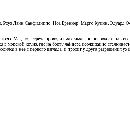
, Роуз Лэйн Санфилиппо, Ноа Бреннер, Марго Куинн, Эдуард Ос
ся с Мег, но встреча проходит максимально неловко, и парочка 
я в морской круиз, где на борту лайнера неожиданно сталкивает
любился в неё с первого взгляда, и просит у друга разрешения ух