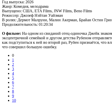
Год выпуска: 2026
Жанр: Комедия, мелодрама
Выпущено: США, ETA Films, JNW Films, Beno Films
Режиссер: Джозеф Нэйтан Уайзман
В ролях: Дермот Малруни, Малин Акерман, Брайан Остин Грин
Продолжительность: 01:20:34
О фильме:
На одном из свиданий отец-одиночка Джейк знакомит
эксцентричной семейкой и другом детства Рубеном отправляетс
как подступиться к ней во второй раз, Рубен признаётся, что в
что совершил большую ошибку.
0
1
2
3
4
5
6
7
8
9
10