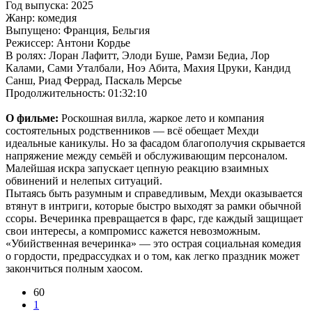
Год выпуска: 2025
Жанр: комедия
Выпущено: Франция, Бельгия
Режиссер: Антони Кордье
В ролях: Лоран Лафитт, Элоди Буше, Рамзи Бедиа, Лор
Калами, Сами Уталбали, Ноэ Абита, Махия Цруки, Кандид
Санш, Риад Феррад, Паскаль Мерсье
Продолжительность: 01:32:10
О фильме:
Роскошная вилла, жаркое лето и компания
состоятельных родственников — всё обещает Мехди
идеальные каникулы. Но за фасадом благополучия скрывается
напряжение между семьёй и обслуживающим персоналом.
Малейшая искра запускает цепную реакцию взаимных
обвинений и нелепых ситуаций.
Пытаясь быть разумным и справедливым, Мехди оказывается
втянут в интриги, которые быстро выходят за рамки обычной
ссоры. Вечеринка превращается в фарс, где каждый защищает
свои интересы, а компромисс кажется невозможным.
«Убийственная вечеринка» — это острая социальная комедия
о гордости, предрассудках и о том, как легко праздник может
закончиться полным хаосом.
60
1