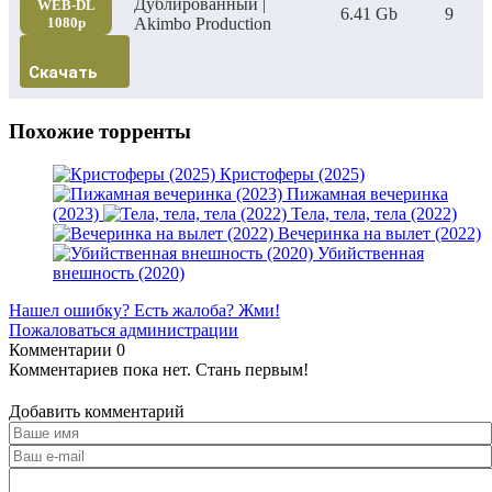
Дублированный |
WEB-DL
6.41 Gb
9
1080p
Akimbo Production
Скачать
Похожие торренты
Кристоферы (2025)
Пижамная вечеринка
(2023)
Тела, тела, тела (2022)
Вечеринка на вылет (2022)
Убийственная
внешность (2020)
Нашел ошибку? Есть жалоба? Жми!
Пожаловаться администрации
Комментарии
0
Комментариев пока нет. Стань первым!
Добавить комментарий