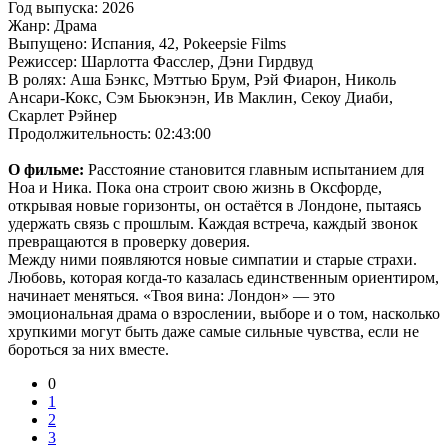
Год выпуска: 2026
Жанр: Драма
Выпущено: Испания, 42, Pokeepsie Films
Режиссер: Шарлотта Фасслер, Дэни Гирдвуд
В ролях: Аша Бэнкс, Мэттью Брум, Рэй Фиарон, Николь
Ансари-Кокс, Сэм Бьюкэнэн, Ив Маклин, Секоу Диаби,
Скарлет Рэйнер
Продолжительность: 02:43:00
О фильме:
Расстояние становится главным испытанием для
Ноа и Ника. Пока она строит свою жизнь в Оксфорде,
открывая новые горизонты, он остаётся в Лондоне, пытаясь
удержать связь с прошлым. Каждая встреча, каждый звонок
превращаются в проверку доверия.
Между ними появляются новые симпатии и старые страхи.
Любовь, которая когда‑то казалась единственным ориентиром,
начинает меняться. «Твоя вина: Лондон» — это
эмоциональная драма о взрослении, выборе и о том, насколько
хрупкими могут быть даже самые сильные чувства, если не
бороться за них вместе.
0
1
2
3