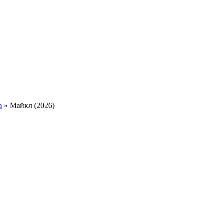
а
» Майкл (2026)