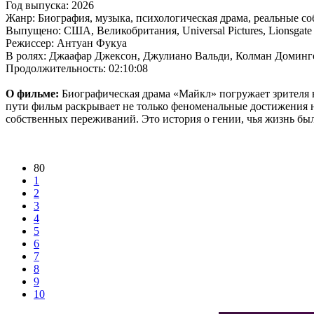
Год выпуска: 2026
Жанр: Биография, музыка, психологическая драма, реальные с
Выпущено: США, Великобритания, Universal Pictures, Lionsgate P
Режиссер: Антуан Фукуа
В ролях: Джаафар Джексон, Джулиано Вальди, Колман Доминго
Продолжительность: 02:10:08
О фильме:
Биографическая драма «Майкл» погружает зрителя в
пути фильм раскрывает не только феноменальные достижения 
собственных переживаний. Это история о гении, чья жизнь была
80
1
2
3
4
5
6
7
8
9
10