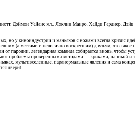
лиотт, Дэймон Уайанс мл., Локлин Манро, Хайди Гарднер, Дэй
вых, но у киноиндустрии и маньяков с ножами всегда кризис иде
евшим (а местами и нелогично воскресшим) друзьям, что такое 
ан от пародии, легендарная команда собирается вновь, чтобы ус
ют проблемы проверенными методами — криками, паникой и тот
ьяках, мультивселенные, паранормальные явления и сама концеп
тся двери!