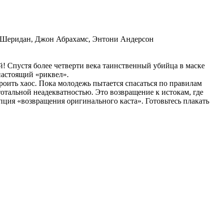
в Шеридан, Джон Абрахамс, Энтони Андерсон
й! Спустя более четверти века таинственный убийца в маске
настоящий «риквел».
троить хаос. Пока молодежь пытается спасаться по правилам
альной неадекватностью. Это возвращение к истокам, где
ция «возвращения оригинального каста». Готовьтесь плакать