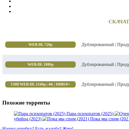
СКАЧАТ
Дублированный | Прод
WEB-DL 720p
Дублированный | Прод
WEB-DL 1080p
Дублированный | Прод
UHD WEB-DL 2160p | 4K | HDR10+
Похожие торренты
Пара психопатов (2025)
убийца (2023)
Пока мы спим (202
Нашел ошибку? Есть жалоба? Жми!