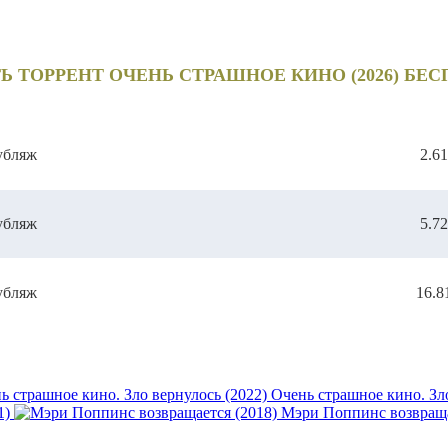
Ь ТОРРЕНТ ОЧЕНЬ СТРАШНОЕ КИНО (2026) БЕ
убляж
2.6
убляж
5.7
убляж
16.8
Очень страшное кино. Зло
1)
Мэри Поппинс возвраща