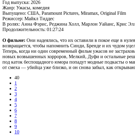
Год выпуска: 2026
Жанр: Ужасы, комедия
Выпущено: США, Paramount Pictures, Miramax, Original Film
Режиссер: Майкл Тиддес
В ролях: Анна Фэрис, Реджина Холл, Марлон Уайанс, Крис Эл
Продолжительность: 01:27:24
О фильме:
Они надеялись, что их оставили в покое еще в нуле
возвращается, чтобы напомнить Синди, Бренде и их чудом уцел
Теперь, когда ни один современный фильм ужасов не застрахов
новых возвышенных хорроров, Мелкий, Дуфи и остальные реша
под каток беспощадного юмора попадут модные подкасты о ман
от смеха — убийца уже близко, и он снова забыл, как открываю
40
1
2
3
4
5
6
7
8
9
10