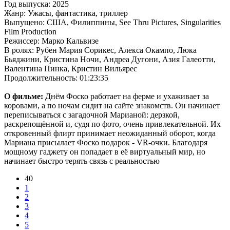
Год выпуска: 2025
Жанр: Ужасы, фантастика, триллер
Выпущено: США, Филиппины, See Thru Pictures, Singularities
Film Production
Режиссер: Марко Кальвизе
В ролях: Рубен Мария Сорикес, Алекса Окампо, Люка
Бьяджини, Кристина Ночи, Андреа Дугони, Азия Галеотти,
Валентина Пинка, Кристин Вильярес
Продолжительность: 01:23:35
О фильме:
Днём Фоско работает на ферме и ухаживает за
коровами, а по ночам сидит на сайте знакомств. Он начинает
переписываться с загадочной Марианой: дерзкой,
раскрепощённой и, судя по фото, очень привлекательной. Их
откровенный флирт принимает неожиданный оборот, когда
Мариана присылает Фоско подарок - VR-очки. Благодаря
мощному гаджету он попадает в её виртуальный мир, но
начинает быстро терять связь с реальностью
40
1
2
3
4
5