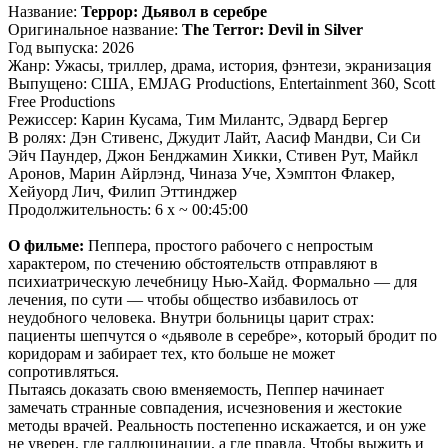
Название:
Террор: Дьявол в серебре
Оригинальное название:
The Terror: Devil in Silver
Год выпуска: 2026
Жанр: Ужасы, триллер, драма, история, фэнтези, экранизация
Выпущено: США, EMJAG Productions, Entertainment 360, Scott
Free Productions
Режиссер: Карин Кусама, Тим Милантс, Эдвард Бергер
В ролях: Дэн Стивенс, Джудит Лайт, Аасиф Мандви, Си Си
Эйч Паундер, Джон Бенджамин Хикки, Стивен Рут, Майкл
Аронов, Марин Айрлэнд, Чиназа Уче, Хэмптон Флакер,
Хейуорд Лич, Филип Эттинджер
Продолжительность: 6 x ~ 00:45:00
О фильме:
Пеппера, простого рабочего с непростым
характером, по стечению обстоятельств отправляют в
психиатрическую лечебницу Нью‑Хайд. Формально — для
лечения, по сути — чтобы общество избавилось от
неудобного человека. Внутри больницы царит страх:
пациенты шепчутся о «дьяволе в серебре», который бродит по
коридорам и забирает тех, кто больше не может
сопротивляться.
Пытаясь доказать свою вменяемость, Пеппер начинает
замечать странные совпадения, исчезновения и жестокие
методы врачей. Реальность постепенно искажается, и он уже
не уверен, где галлюцинации, а где правда. Чтобы выжить и