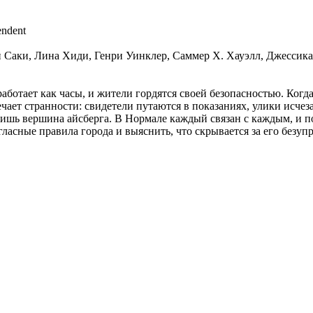
ndent
н Саки, Лина Хиди, Генри Уинклер, Саммер Х. Хауэлл, Джессик
аботает как часы, и жители гордятся своей безопасностью. Ког
чает странности: свидетели путаются в показаниях, улики исчеза
лишь вершина айсберга. В Нормале каждый связан с каждым, и п
асные правила города и выяснить, что скрывается за его безуп