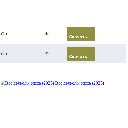
7 Gb
44
Скачать
4 Gb
32
Скачать
Все дьяволы здесь (2025)