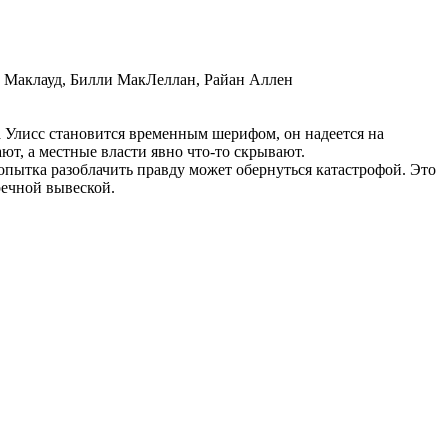
а Маклауд, Билли МакЛеллан, Райан Аллен
да Улисс становится временным шерифом, он надеется на
ют, а местные власти явно что-то скрывают.
опытка разоблачить правду может обернуться катастрофой. Это
речной вывеской.