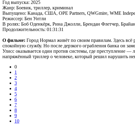
Год выпуска: 2025
Жанр: Боевик, триллер, криминал
Выпущено: Канада, США, OPE Partners, QWGmire, WME Indepe
Режиссер: Бен Уитли
В ролях: Боб Оденкёрк, Рина Джолли, Брендан Флетчер, Брайа
Продолжительность: 01:31:31
О фильме:
Город Нормал живёт по своим правилам. Здесь всё р
спокойную службу. Но после дерзкого ограбления банка он заме
Улисс оказывается один против системы, где преступление — 
напряжённый триллер о человеке, который решил нарушить негл
0
1
2
3
4
5
6
7
8
9
10