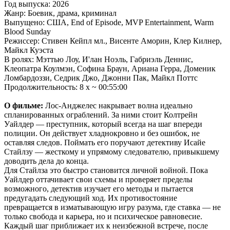
Год выпуска: 2026
Жанр: Боевик, драма, криминал
Выпущено: США, End of Episode, MVP Entertainment, Warm
Blood Sunday
Режиссер: Стивен Кейпл мл., Висенте Аморин, Клер Килнер,
Майкл Куэста
В ролях: Мэттью Лоу, И'лан Ноэль, Габриэль Деннис,
Клеопатра Коулмэн, Софина Браун, Ариана Герра, Доменик
Ломбардоззи, Седрик Джо, Джонни Пак, Майкл Поттс
Продолжительность: 8 x ~ 00:55:00
О фильме:
Лос-Анджелес накрывает волна идеально
спланированных ограблений. За ними стоит Колтрейн
Уайлдер — преступник, который всегда на шаг впереди
полиции. Он действует хладнокровно и без ошибок, не
оставляя следов. Поймать его поручают детективу Исайе
Стайлзу — жесткому и упрямому следователю, привыкшему
доводить дела до конца.
Для Стайлза это быстро становится личной войной. Пока
Уайлдер оттачивает свои схемы и проверяет пределы
возможного, детектив изучает его методы и пытается
предугадать следующий ход. Их противостояние
превращается в изматывающую игру разума, где ставка — не
только свобода и карьера, но и психическое равновесие.
Каждый шаг приближает их к неизбежной встрече, после