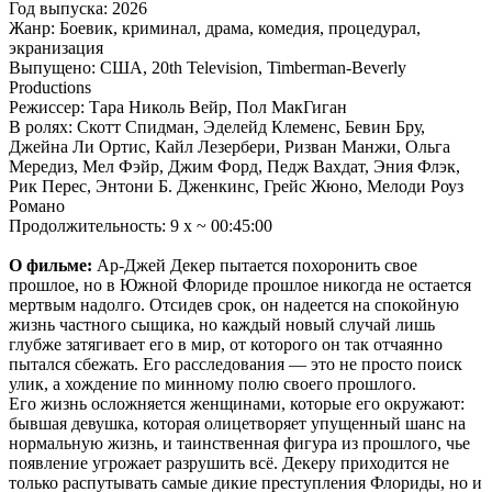
Год выпуска: 2026
Жанр: Боевик, криминал, драма, комедия, процедурал,
экранизация
Выпущено: США, 20th Television, Timberman-Beverly
Productions
Режиссер: Тара Николь Вейр, Пол МакГиган
В ролях: Скотт Спидман, Эделейд Клеменс, Бевин Бру,
Джейна Ли Ортис, Кайл Лезербери, Ризван Манжи, Ольга
Мередиз, Мел Фэйр, Джим Форд, Педж Вахдат, Эния Флэк,
Рик Перес, Энтони Б. Дженкинс, Грейс Жюно, Мелоди Роуз
Романо
Продолжительность: 9 x ~ 00:45:00
О фильме:
Ар-Джей Декер пытается похоронить свое
прошлое, но в Южной Флориде прошлое никогда не остается
мертвым надолго. Отсидев срок, он надеется на спокойную
жизнь частного сыщика, но каждый новый случай лишь
глубже затягивает его в мир, от которого он так отчаянно
пытался сбежать. Его расследования — это не просто поиск
улик, а хождение по минному полю своего прошлого.
Его жизнь осложняется женщинами, которые его окружают:
бывшая девушка, которая олицетворяет упущенный шанс на
нормальную жизнь, и таинственная фигура из прошлого, чье
появление угрожает разрушить всё. Декеру приходится не
только распутывать самые дикие преступления Флориды, но и